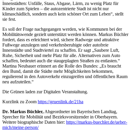
Innenstädten: Unfälle, Staus, Abgase, Lärm, zu wenig Platz für
Kinder zum Spielen – die autozentrierte Stadt ist nicht nur
klimaschädlich, sondern auch kein schöner Ort zum Leben“, stellt
sie fest.
Es soll der Frage nachgegangen werden, wie Kommunen bei der
Mobilitätswende gezielt unterstützt werden können. Markus Büchler
fordert, dass es erleichtert wird, sichere Radwege und attraktive
Fußwege anzulegen und verkehrsberuhigte oder autofreie
Innenstädte und Stadtviertel zu schaffen. Er sagt „Saubere Luft,
Ruhe, Sicherheit und mehr Platz für alle. Alternativen zum Auto
schaffen, bedeutet auch die staugeplagten Straßen zu entlasten.“
Martina Neubauer erinnert an die Rolle des Bundes: „Es braucht
den Bund, damit die Städte mehr Möglichkeiten bekommen,
regulierend in den Autoverkehr einzugreifen und öffentlichen Raum
neu aufzuteilen.“
Die Grünen laden zur Digitalen Veranstaltung.
Kurzlink zu Zoom
https://gruenlink.de/21ha
Dr. Markus Büchler,
Abgeordneter im Bayerischen Landtag,
Sprecher für Mobilität und Bezirksvorsitzender in Oberbayern.
Weitere biographische Daten hier:
https://markus-buechler.de/ueber-
mich/meine-person/